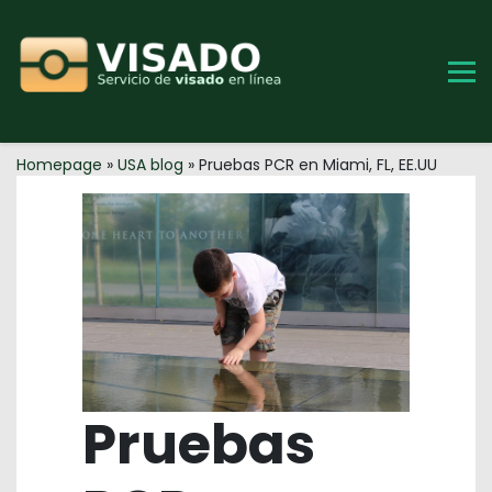
Skip
to
content
Homepage
»
USA blog
»
Pruebas PCR en Miami, FL, EE.UU
Pruebas