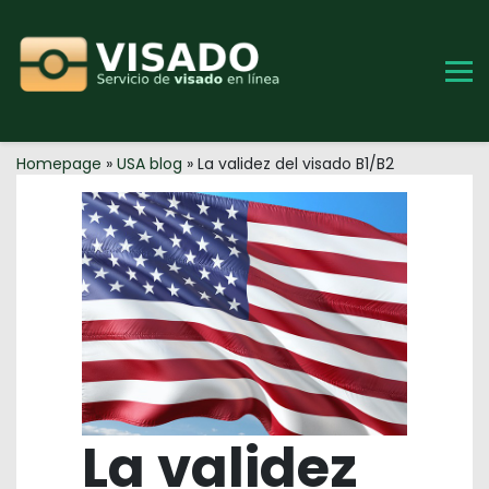
Skip
to
content
Homepage
»
USA blog
»
La validez del visado B1/B2
La validez