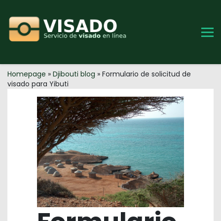
Skip
to
content
Homepage
»
Djibouti blog
»
Formulario de solicitud de
visado para Yibuti