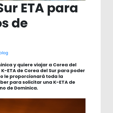
Sur ETA para
s de
blog
nica y quiere viajar a Corea del
a K-ETA de Corea del Sur para poder
ulo le proporcionará toda la
ber para solicitar una K-ETA de
no de Dominica.